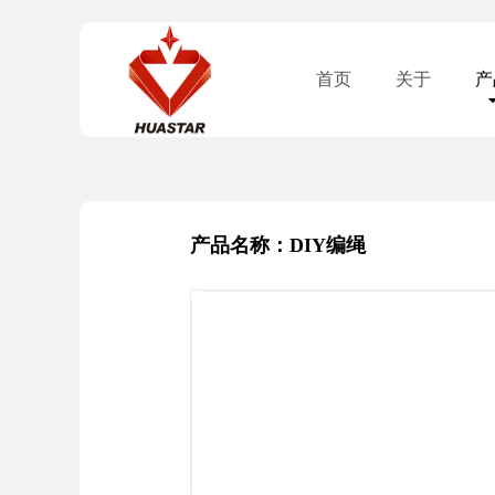
首页
关于
产
产品名称：DIY编绳