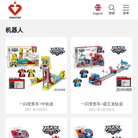
搜索
菜单
English
机器人
一闪变形车+中轨道
一闪变形车+霸王龙轨道
NO. JG10193
NO. JG10192A