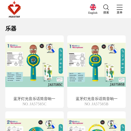
搜索
菜单
English
乐器
蓝牙灯光音乐话筒音响一
蓝牙灯光音乐话筒音响一
NO. JA57585C
NO. JA57585B