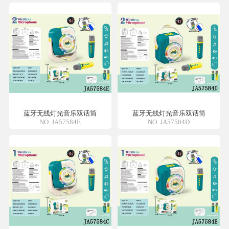
蓝牙无线灯光音乐双话筒
蓝牙无线灯光音乐双话筒
NO. JA57584E
NO. JA57584D