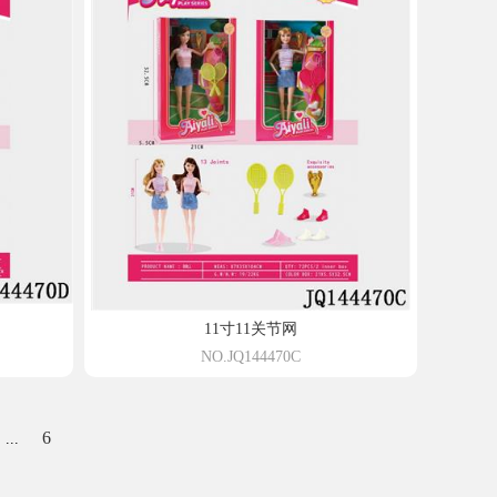
11寸11关节网
NO.JQ144470C
6
...