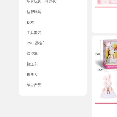
场景玩具（收纳包）
益智玩具
积木
工具套装
PVC 遥控车
遥控车
轨道车
机器人
综合产品