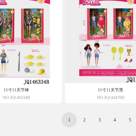
11寸11关节棒
11寸11关节黑
NO.JQ146334B
NO.JQ144470D
1
2
3
4
5